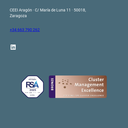
CEEI Aragón · C/ María de Luna 11 · 50018,
Zaragoza
+34 663 790 262
LinkedIn