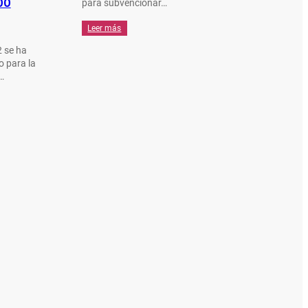
00
para subvencionar…
Leer más
2 se ha
o para la
…