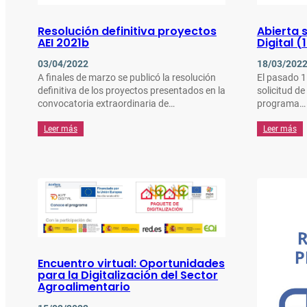
Resolución definitiva proyectos
Abierta 
AEI 2021b
Digital 
03/04/2022
18/03/202
A finales de marzo se publicó la resolución
El pasado 1
definitiva de los proyectos presentados en la
solicitud d
convocatoria extraordinaria de…
programa…
Leer más
Leer más
Encuentro virtual: Oportunidades
para la Digitalización del Sector
Agroalimentario