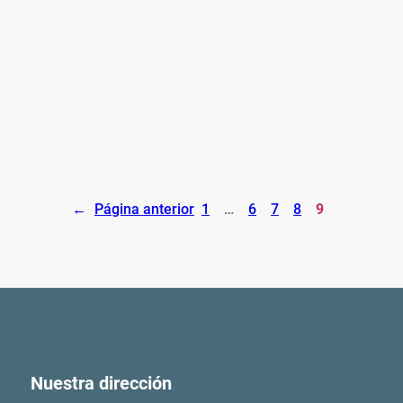
←
Página anterior
1
…
6
7
8
9
Nuestra dirección