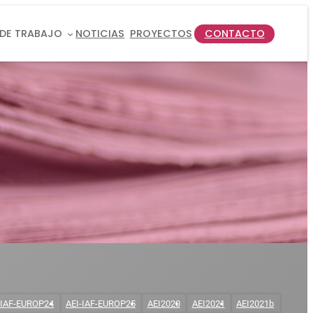
 DE TRABAJO
NOTICIAS
PROYECTOS
CONTACTO
-IAF-EUROP24
AEI-IAF-EUROP25
AEI2020
AEI2021
AEI2021b