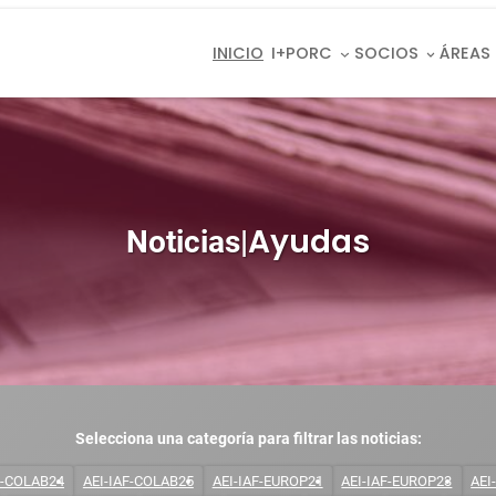
INICIO
I+PORC
SOCIOS
ÁREAS
Ayudas
Noticias
|
Selecciona una categoría para filtrar las noticias:
F-COLAB24
AEI-IAF-COLAB25
AEI-IAF-EUROP21
AEI-IAF-EUROP23
AEI