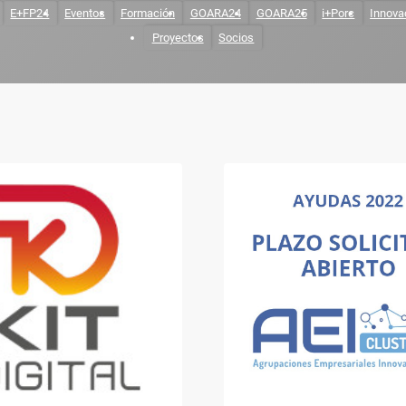
E+FP24
Eventos
Formación
GOARA24
GOARA25
i+Porc
Innova
Proyectos
Socios